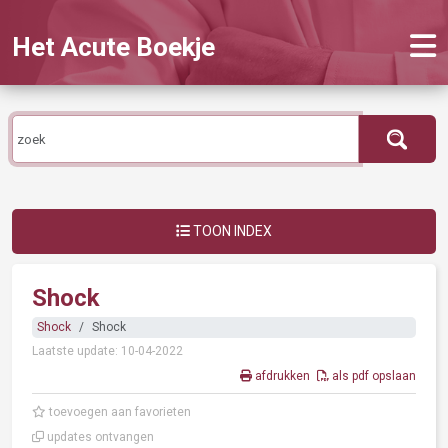
Het Acute Boekje
TOON INDEX
Shock
Shock
Shock
Laatste update: 10-04-2022
afdrukken
als pdf opslaan
toevoegen aan favorieten
updates ontvangen