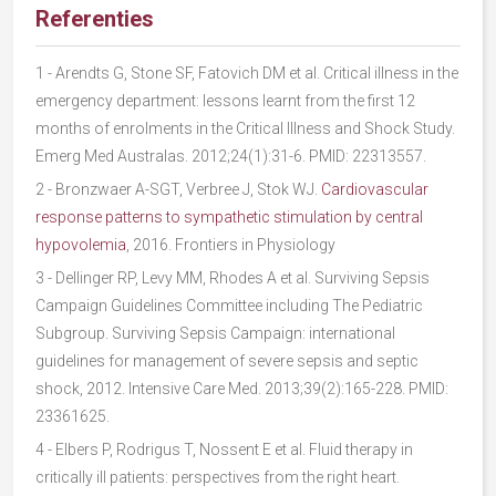
Referenties
1
- Arendts G, Stone SF, Fatovich DM et al. Critical illness in the
emergency department: lessons learnt from the first 12
months of enrolments in the Critical Illness and Shock Study.
Emerg Med Australas. 2012;24(1):31-6. PMID: 22313557.
2
- Bronzwaer A-SGT, Verbree J, Stok WJ.
Cardiovascular
response patterns to sympathetic stimulation by central
hypovolemia
, 2016. Frontiers in Physiology
3
- Dellinger RP, Levy MM, Rhodes A et al. Surviving Sepsis
Campaign Guidelines Committee including The Pediatric
Subgroup. Surviving Sepsis Campaign: international
guidelines for management of severe sepsis and septic
shock, 2012. Intensive Care Med. 2013;39(2):165-228. PMID:
23361625.
4
- Elbers P, Rodrigus T, Nossent E et al. Fluid therapy in
critically ill patients: perspectives from the right heart.