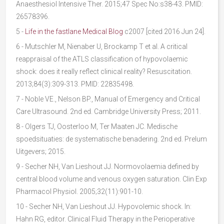
Anaesthesiol Intensive Ther. 2015;47 Spec No:s38-43. PMID:
26578396.
5
-
Life in the fastlane Medical Blog
c2007 [cited 2016 Jun 24].
6
- Mutschler M, Nienaber U, Brockamp T et al. A critical
reappraisal of the ATLS classification of hypovolaemic
shock: does it really reflect clinical reality? Resuscitation.
2013;84(3):309-313. PMID: 22835498.
7
- Noble VE., Nelson BP., Manual of Emergency and Critical
Care Ultrasound. 2nd ed. Cambridge University Press; 2011.
8
- Olgers TJ, Oosterloo M, Ter Maaten JC. Medische
spoedsituaties: de systematische benadering. 2nd ed. Prelum
Uitgevers; 2015.
9
- Secher NH, Van Lieshout JJ. Normovolaemia defined by
central blood volume and venous oxygen saturation. Clin Exp
Pharmacol Physiol. 2005;32(11):901-10.
1
0 - Secher NH, Van Lieshout JJ. Hypovolemic shock. In:
Hahn RG, editor. Clinical Fluid Therapy in the Perioperative