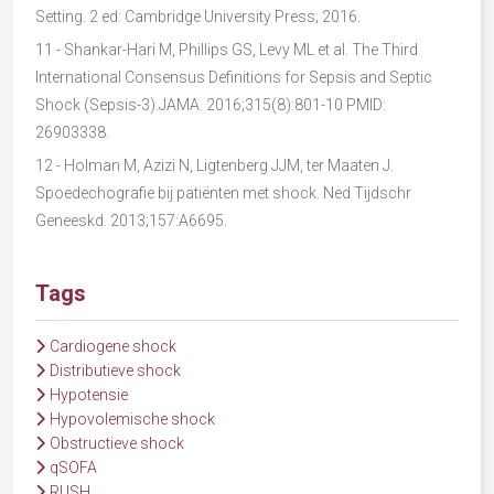
Setting. 2 ed: Cambridge University Press; 2016.
1
1 - Shankar-Hari M, Phillips GS, Levy ML et al. The Third
International Consensus Definitions for Sepsis and Septic
Shock (Sepsis-3).JAMA. 2016;315(8):801-10 PMID:
26903338.
1
2 - Holman M, Azizi N, Ligtenberg JJM, ter Maaten J.
Spoedechografie bij patiënten met shock. Ned Tijdschr
Geneeskd. 2013;157:A6695.
Tags
Cardiogene shock
Distributieve shock
Hypotensie
Hypovolemische shock
Obstructieve shock
qSOFA
RUSH