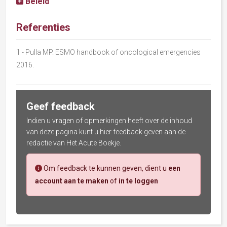
Beleid
Referenties
1
- Pulla MP. ESMO handbook of oncological emergencies
2016.
Geef feedback
Indien u vragen of opmerkingen heeft over de inhoud
van deze pagina kunt u hier feedback geven aan de
redactie van Het Acute Boekje.
Om feedback te kunnen geven, dient u
een
account aan te maken
of
in te loggen