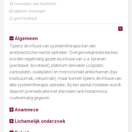
toevoegen aan favorieten
updates ontvangen
geef feedback
Alle
Algemeen
Tijdens de infusie van systeemtherapie kan een
anafylactische reactie optreden. Overgevoeligheidsreacties
worden regelmatig gezien bij infusie van o.a. taxanen
(paclitaxel, docetaxel), platinum derivaten (cisplatin,
carboplatin, oxaliplatin) en monoclonale antilichamen (bijv.
trastuzumab, cetuximab), maar kunnen tijdens de infusie van
elke systeemtherapie optreden. Bij een aantal middelen wordt
daarom premedicatie met steroïden/anti-histaminica
routinematig gegeven.
Anamnese
Lichamelijk onderzoek