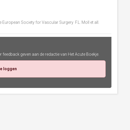
European Society for Vascular Surgery F.L. Moll et all.
er feedback geven aan de redactie van Het Acute Boekje.
te loggen