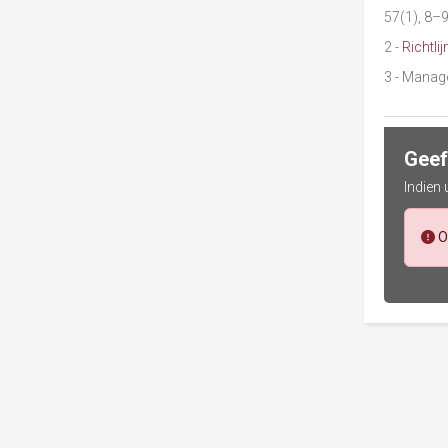
57(1), 8–
2
-
Richtl
3
- Manage
Geef
Indien
O