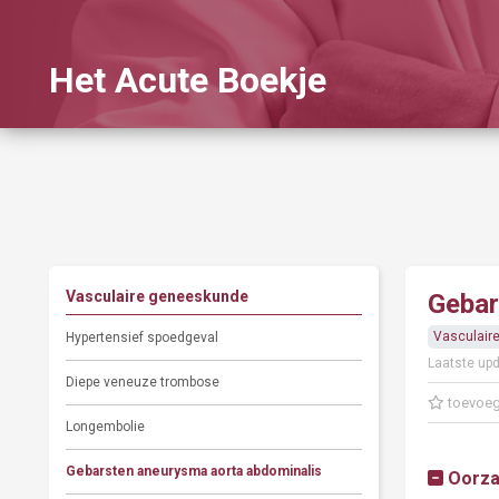
Het Acute Boekje
Vasculaire geneeskunde
Gebar
Vasculair
Hypertensief spoedgeval
Laatste upd
Diepe veneuze trombose
toevoeg
Longembolie
Gebarsten aneurysma aorta abdominalis
Oorz