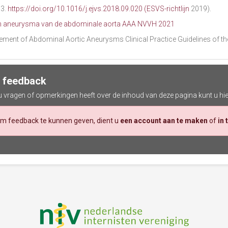
93.
https://doi.org/10.1016/j.ejvs.2018.09.020 (ESVS-richtlijn
2019).
ijn aneurysma van de abdominale aorta AAA NVVH 2021
ment of Abdominal Aortic Aneurysms Clinical Practice Guidelines of the 
 feedback
 u vragen of opmerkingen heeft over de inhoud van deze pagina kunt u hi
m feedback te kunnen geven, dient u
een account aan te maken
of
in 