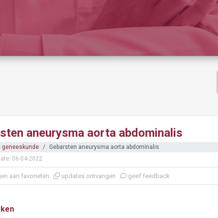
sten aneurysma aorta abdominalis
e geneeskunde
Gebarsten aneurysma aorta abdominalis
ate: 06-04-2022
en aan favorieten
updates ontvangen
geef feedback
aken