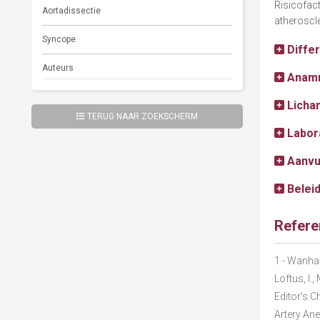
Risicofact
Aortadissectie
atheroscle
Syncope
Diffe
Auteurs
Anam
Licha
TERUG NAAR ZOEKSCHERM
Labor
Aanvu
Belei
Refere
1
- Wanhain
Loftus, I.
Editor's C
Artery Ane