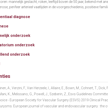
oren: mannelijk geslacht, roken, leeftijd boven de 50 jaar, bekend met a
rose, perifeer arterieel vaatlijden in de voorgeschiedenis, positieve fam
rentiaal diagnose
nese
melijk onderzoek
atorium onderzoek
llend onderzoek
d
nties
en, A., Verzini, F., Van Herzeele, I., Allaire, E., Bown, M., Cohnert, T., Dick
, Mani, K., Melissano, G., Powell, J., Szeberin, Z., Esvs Guidelines Committe
hoice - European Society for Vascular Surgery (ESVS) 2019 Clinical Pra
urysms. European journal of vascular and endovascular surgery : the off