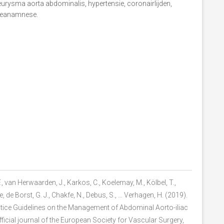
neurysma aorta abdominalis, hypertensie, coronairlijden,
ilieanamnese.
, F., van Herwaarden, J., Karkos, C., Koelemay, M., Kölbel, T.,
e, de Borst, G. J., Chakfe, N., Debus, S., … Verhagen, H. (2019).
ctice Guidelines on the Management of Abdominal Aorto-iliac
icial journal of the European Society for Vascular Surgery,