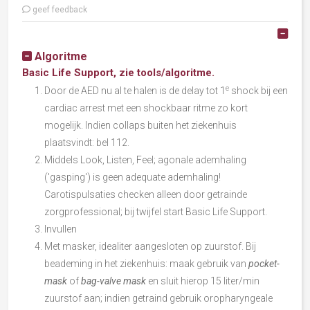
geef feedback
Alle
Algoritme
Basic Life Support, zie tools/
algoritme
.
e
Door de AED nu al te halen is de delay tot 1
shock bij een
cardiac arrest met een shockbaar ritme zo kort
mogelijk. Indien collaps buiten het ziekenhuis
plaatsvindt: bel 112.
Middels Look, Listen, Feel; agonale ademhaling
('gasping') is geen adequate ademhaling!
C
arotispulsaties checken alleen door getrainde
zorgprofessional; bij twijfel start Basic Life Support.
Invullen
Met masker, idealiter aangesloten op zuurstof. B
ij
beademing in het ziekenhuis: maak gebruik van
pocket-
mask
of
bag-valve mask
en sluit hierop 15 liter/min
zuurstof aan; indien getraind gebruik oropharyngeale