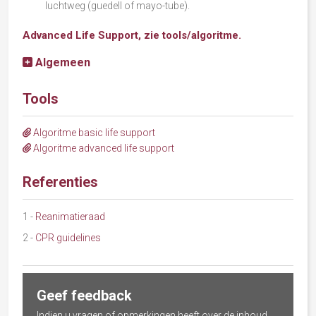
luchtweg (guedell of mayo-tube).
Advanced Life Support, zie tools/
algoritme
.
Algemeen
Tools
Algoritme basic life support
Algoritme advanced life support
Referenties
1
-
Reanimatieraad
2
-
CPR guidelines
Geef feedback
Indien u vragen of opmerkingen heeft over de inhoud