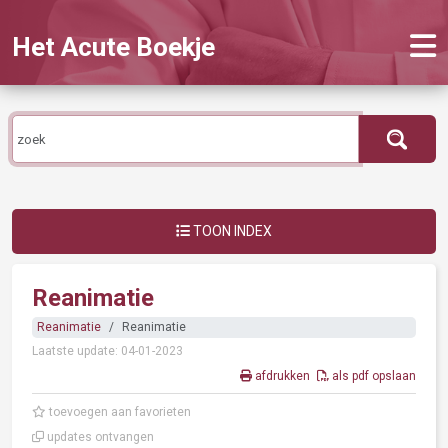
Het Acute Boekje
TOON INDEX
Reanimatie
Reanimatie
Reanimatie
Laatste update: 04-01-2023
afdrukken
als pdf opslaan
toevoegen aan favorieten
updates ontvangen