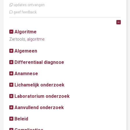
updates ontvangen
geef feedback
Alle
Algoritme
Zie tools,
algoritme
.
Algemeen
Differentiaal diagnose
Anamnese
Lichamelijk onderzoek
Laboratorium onderzoek
Aanvullend onderzoek
Beleid