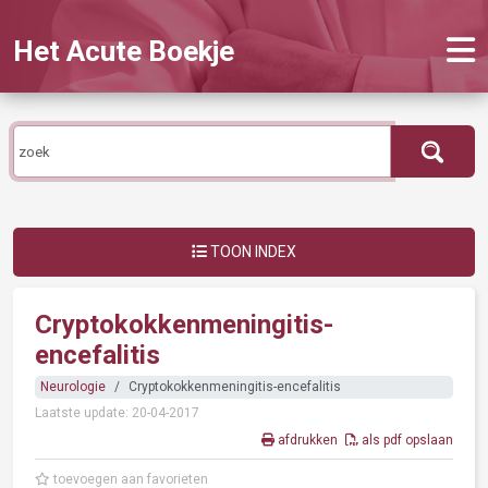
Het Acute Boekje
TOON INDEX
Cryptokokkenmeningitis-
encefalitis
Neurologie
Cryptokokkenmeningitis-encefalitis
Laatste update: 20-04-2017
afdrukken
als pdf opslaan
toevoegen aan favorieten