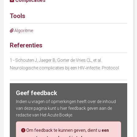
Complicaties
Tools
Algoritme
Referenties
1
- Schouten J, Jaeger B, Gorter de Vries CL, et al.
Neurologische complicaties bij een HIV‐infectie. Protocol
Geef feedback
Indien u vragen of opmerkingen heeft over de inhoud
van deze pagina kunt u hier feedback geven aan de
redactie van Het Acute Boekje.
Om feedback te kunnen geven, dient u
een