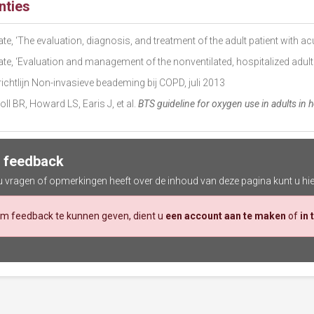
nties
e, ‘The evaluation, diagnosis, and treatment of the adult patient with ac
te, ‘Evaluation and management of the nonventilated, hospitalized adult
ichtlijn Non-invasieve beademing bij COPD, juli 2013
oll BR, Howard LS, Earis J, et al.
BTS guideline for oxygen use in adults in
 feedback
 u vragen of opmerkingen heeft over de inhoud van deze pagina kunt u hi
m feedback te kunnen geven, dient u
een account aan te maken
of
in 