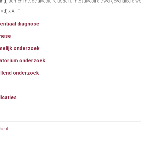
ng) samen met de alveolaire dode ruimte (alveoli die wel geventileerd w
-Vd) x AHF
rentiaal diagnose
nese
melijk onderzoek
atorium onderzoek
llend onderzoek
d
icaties
iënt