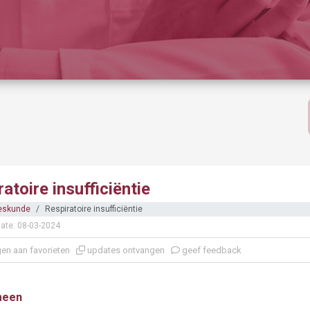
atoire insufficiëntie
eskunde
Respiratoire insufficiëntie
ate: 08-03-2024
en aan favorieten
updates ontvangen
geef feedback
meen