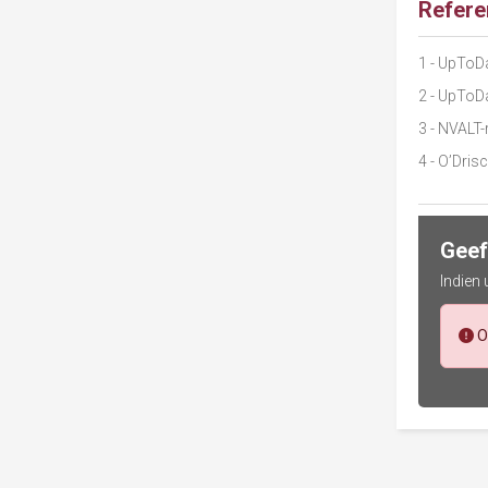
Refere
1
- UpToDat
2
- UpToDa
3
- NVALT-r
4
- O’Drisc
Geef
Indien
O