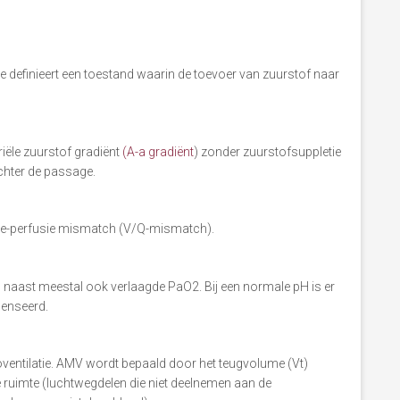
e definieert een toestand waarin de toevoer van zuurstof naar
ële zuurstof gradiënt
(A-a gradiënt
) zonder zuurstofsuppletie
echter de passage.
tie-perfusie mismatch (V/Q-mismatch).
naast meestal ook verlaagde PaO2. Bij een normale pH is er
penseerd.
ventilatie. AMV wordt bepaald door het teugvolume (Vt)
ruimte (luchtwegdelen die niet deelnemen aan de