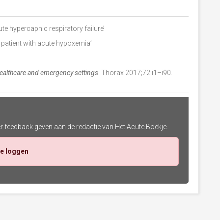
ute hypercapnic respiratory failure’
 patient with acute hypoxemia’
 healthcare and emergency settings
. Thorax 2017;72:i1–i90.
er feedback geven aan de redactie van Het Acute Boekje.
te loggen