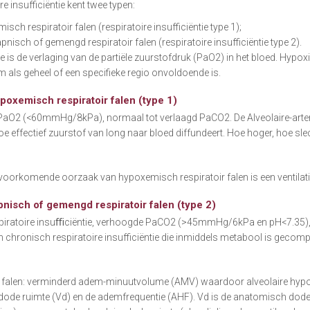
re insufficiëntie kent twee typen:
sch respiratoir falen (respiratoire insufficiëntie type 1);
nisch of gemengd respiratoir falen (respiratoire insufficiëntie type 2).
is de verlaging van de partiële zuurstofdruk (PaO2) in het bloed. Hypoxi
m als geheel of een specifieke regio onvoldoende is.
poxemisch respiratoir falen (type 1)
PaO2 (<60mmHg/8kPa), normaal tot verlaagd PaCO2. De Alveolaire-arteri
hoe effectief zuurstof van long naar bloed diffundeert. Hoe hoger, hoe sl
voorkomende oorzaak van hypoxemisch respiratoir falen is een ventila
nisch of gemengd respiratoir falen (type 2)
spiratoire insuﬃciëntie, verhoogde PaCO2 (>45mmHg/6kPa en pH<7.35), 
 chronisch respiratoire insufficiëntie die inmiddels metabool is gecom
n
ir falen: verminderd adem-minuutvolume (AMV) waardoor alveolaire hypo
dode ruimte (Vd) en de ademfrequentie (AHF). Vd is de anatomisch dode 