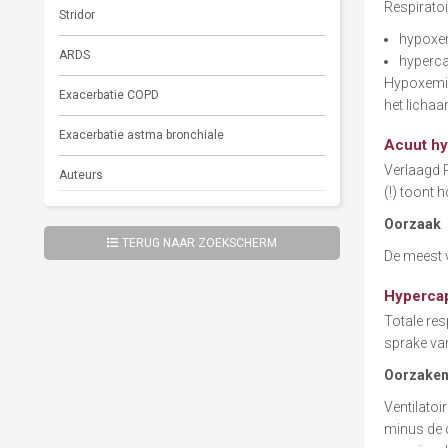
Respiratoi
Stridor
hypoxemi
ARDS
hypercap
Hypoxemie 
Exacerbatie COPD
het lichaa
Exacerbatie astma bronchiale
Acuut hy
Verlaagd 
Auteurs
(!) toont 
Oorzaak
TERUG NAAR ZOEKSCHERM
De meest 
Hypercap
Totale re
sprake van
Oorzake
Ventilato
minus de 