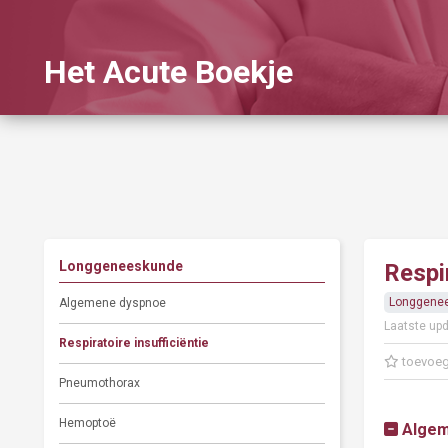
Het Acute Boekje
Longgeneeskunde
Respir
Longgene
Algemene dyspnoe
Laatste upd
Respiratoire insufficiëntie
toevoeg
Pneumothorax
Hemoptoë
Alge