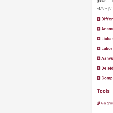
gaswisseli
AMV = (Vt
Diffe
Anam
Licha
Labor
Aanvu
Belei
Compl
Tools
A-a grad