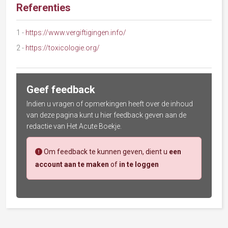
Referenties
1
-
https://www.vergiftigingen.info/
2
-
https://toxicologie.org/
Geef feedback
Indien u vragen of opmerkingen heeft over de inhoud
van deze pagina kunt u hier feedback geven aan de
redactie van Het Acute Boekje.
Om feedback te kunnen geven, dient u
een
account aan te maken
of
in te loggen