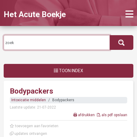
Het Acute Boekje
TOON INDEX
Bodypackers
Intoxicatie middelen
Bodypackers
Laatste update: 21-07-2022
afdrukken
als pdf opslaan
toevoegen aan favorieten
updates ontvangen