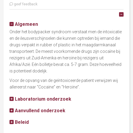
geef feedback
Alle
Algemeen
Onder het bodypacker syndroom verstaat men de intoxicatie
en de ileusverschijnselen die kunnen optreden bij iemand die
drugs verpakt in rubber of plastic in het maagdarmkanaal
transporteert. De meest voorkomende drugs zijn cocaïne bij
reizigers uit Zuid-Amerika en heroïne bij reizigers uit
Afrika/Azië. Eén bolletje bevat ca. 5-7 gram. Deze hoeveelheid
is potentieel dodelijk.
Voor de opvang van de geïntoxiceerde patient verwijzen wij
allereerst naar “Cocaïne” en “Heroïne”.
Laboratorium onderzoek
Aanvullend onderzoek
Beleid