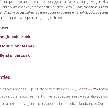
of multipele leverabcessen door opstijgende infectie vanuit galwegen of 
quent polymicrobieel, gramnegatieve verwekkers (
E. coli
,
Klebsiella
,
Prote
s (
Streptococcus milleri, Streptococcus pyogenes en Staphylococcus aureu
en kan jaren na tropenverblijf nog optreden.
nese
melijk onderzoek
atorium onderzoek
llend onderzoek
d
nties
nic Liver Abscess”, UpToDate, versie oktober 2022, via
http://www.upto
et al, Percutaneous treatment of liver abscesses: needle aspiration vers
al, Treatment of Pyogenic Liver Abscess: Prospective Randomized Compa