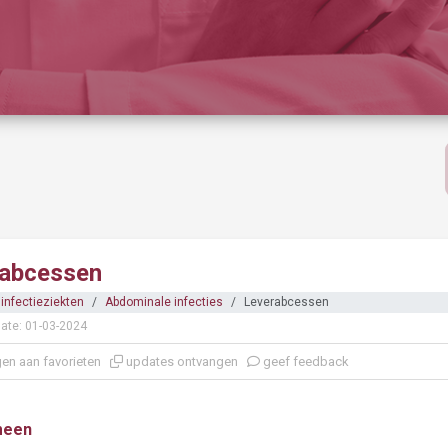
abcessen
infectieziekten
Abdominale infecties
Leverabcessen
ate: 01-03-2024
en aan favorieten
updates ontvangen
geef feedback
meen