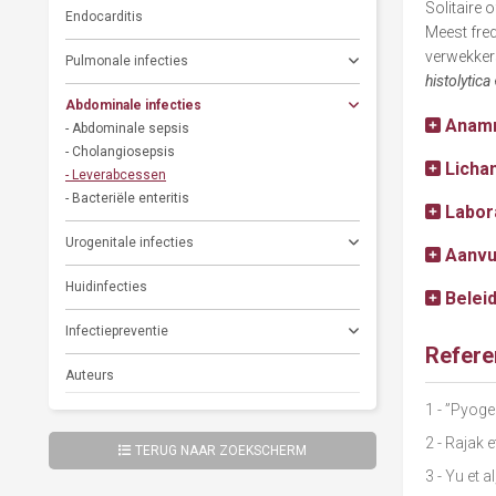
Solitaire 
Endocarditis
Meest fre
verwekker
Pulmonale infecties
histolytica
Abdominale infecties
Anam
- Abdominale sepsis
- Cholangiosepsis
Licha
- Leverabcessen
- Bacteriële enteritis
Labor
Urogenitale infecties
Aanvu
Huidinfecties
Belei
Infectiepreventie
Refere
Auteurs
1
- ”Pyoge
2
- Rajak 
TERUG NAAR ZOEKSCHERM
3
- Yu et 