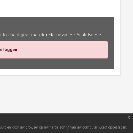
er feedback geven aan de redactie van Het Acute Boekje.
te loggen
x
estuurd en door uw browser op uw harde schrijf van uw computer wordt opgeslagen.