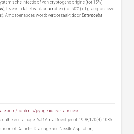
systemische infectie of van cryptogene origine (tot 15%).
us
), tevens relatief vaak anaeroben (tot 50%) of grampositieve
s
). Amoebenabces wordt veroorzaakt door
Entamoeba
date.com/contents/pyogenic-liver-abscess
us catheter drainage, AJR Am J Roentgenol. 1998;170(4):1035.
rison of Catheter Drainage and Needle Aspiration,