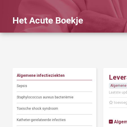
Het Acute Boekje
Algemene infectieziekten
Lever
Algemene 
Sepsis
Laatste upd
Staphylococcus aureus bacteriëmie
toevoeg
Toxische shock syndroom
Katheter-gerelateerde infecties
Alge