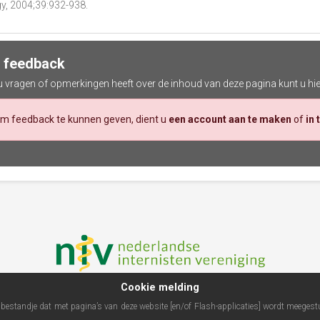
y, 2004;39:932-938.
 feedback
 u vragen of opmerkingen heeft over de inhoud van deze pagina kunt u hi
m feedback te kunnen geven, dient u
een account aan te maken
of
in 
Cookie melding
n bestandje dat met pagina’s van deze website [en/of Flash-applicaties] wordt meeg