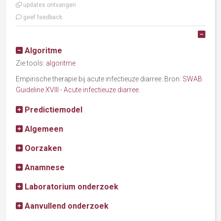
updates ontvangen
geef feedback
Alle
Algoritme
Zie tools:
algoritme
Empirische therapie bij acute infectieuze diarree. Bron:
SWAB
Guideline XVIII - Acute infectieuze diarree
.
Predictiemodel
Algemeen
Oorzaken
Anamnese
Laboratorium onderzoek
Aanvullend onderzoek