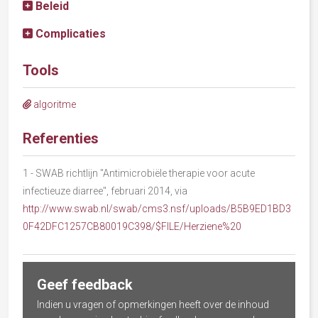
Beleid
Complicaties
Tools
algoritme
Referenties
1
- SWAB richtlijn "Antimicrobiële therapie voor acute
infectieuze diarree", februari 2014, via
http://www.swab.nl/swab/cms3.nsf/uploads/B5B9ED1BD3
0F42DFC1257CB80019C398/$FILE/Herziene%20
Geef feedback
Indien u vragen of opmerkingen heeft over de inhoud