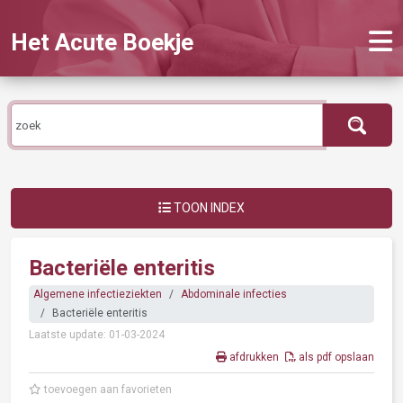
Het Acute Boekje
TOON INDEX
Bacteriële enteritis
Algemene infectieziekten
Abdominale infecties
Bacteriële enteritis
Laatste update: 01-03-2024
afdrukken
als pdf opslaan
toevoegen aan favorieten