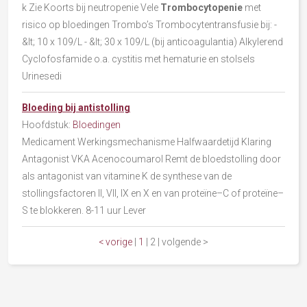
k Zie Koorts bij neutropenie Vele
Trombocytopenie
met
risico op bloedingen Trombo’s Trombocytentransfusie bij: -
&lt; 10 x 109/L - &lt; 30 x 109/L (bij anticoagulantia) Alkylerend
Cyclofosfamide o.a. cystitis met hematurie en stolsels
Urinesedi
Bloeding bij antistolling
Hoofdstuk:
Bloedingen
Medicament Werkingsmechanisme Halfwaardetijd Klaring
Antagonist VKA Acenocoumarol Remt de bloedstolling door
als antagonist van vitamine K de synthese van de
stollingsfactoren II, VII, IX en X en van proteïne–C of proteïne–
S te blokkeren. 8-11 uur Lever
< vorige
|
1
|
2
|
volgende >