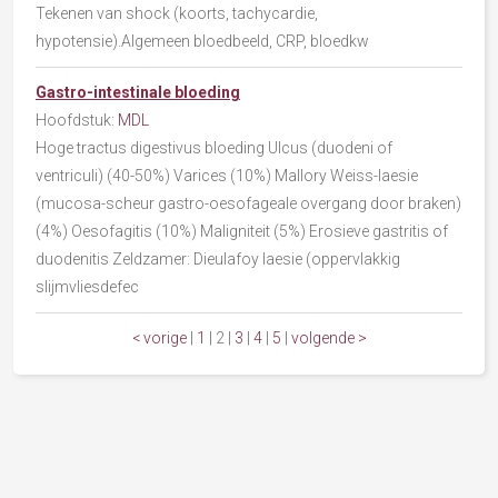
Tekenen van shock (koorts, tachycardie,
hypotensie).Algemeen bloedbeeld, CRP, bloedkw
Gastro-intestinale bloeding
Hoofdstuk:
MDL
Hoge tractus digestivus bloeding Ulcus (duodeni of
ventriculi) (40-50%) Varices (10%) Mallory Weiss-laesie
(mucosa-scheur gastro-oesofageale overgang door braken)
(4%) Oesofagitis (10%) Maligniteit (5%) Erosieve gastritis of
duodenitis Zeldzamer: Dieulafoy laesie (oppervlakkig
slijmvliesdefec
< vorige
|
1
|
2
|
3
|
4
|
5
|
volgende >