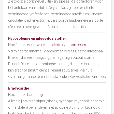
Zie tools: algoritmeCellulitis/erysipelas Risicofactoren voor
het ontstaan van cellulitis/erysipelas zijn: pre-existente
verminderde lymfeafvloed, verminderde arteriële en veneuze
circulatie, saphenectomie, verstoorde huidbarrière als porte
d'entrée en overgewicht. Necrotiserende fasciitis
Hypovolemie en infuusvloeistoffen
Hoofdstuk:
Acute water- en elektrolytstoornissen
Verminderde inname Toegenomen verlies Gastro-intestinaal:
Braken, diarree, maagzuigdrainage, high output stoma
Renaal: Diuretica, osmotische diurese, diabetes insipidus,
bijnierschorsinsufficiëntie, renaal zoutverlies Via huid:
Overmatig transpireren, brandwonden Sekwestratie Darmobs
Bradycardie
Hoofdstuk:
Cardiologie
Alleen bij adverse signs (shock, syncope, myocard ischemie
of hartfalen) behandelen met atropine 0,5 mg i.v. (zo nodig
herhalen elke 3-5 min tot maximum van 3 mg) (tijdens ECG-