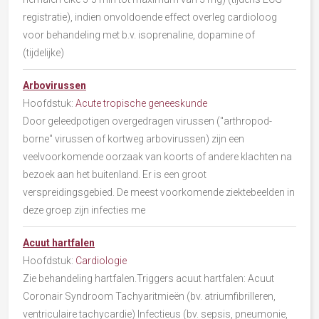
registratie), indien onvoldoende effect overleg cardioloog
voor behandeling met b.v. isoprenaline, dopamine of
(tijdelijke)
Arbovirussen
Hoofdstuk:
Acute tropische geneeskunde
Door geleedpotigen overgedragen virussen ("arthropod-
borne" virussen of kortweg arbovirussen) zijn een
veelvoorkomende oorzaak van koorts of andere klachten na
bezoek aan het buitenland. Er is een groot
verspreidingsgebied. De meest voorkomende ziektebeelden in
deze groep zijn infecties me
Acuut hartfalen
Hoofdstuk:
Cardiologie
Zie behandeling hartfalen.Triggers acuut hartfalen: Acuut
Coronair Syndroom Tachyaritmieën (bv. atriumfibrilleren,
ventriculaire tachycardie) Infectieus (bv. sepsis, pneumonie,