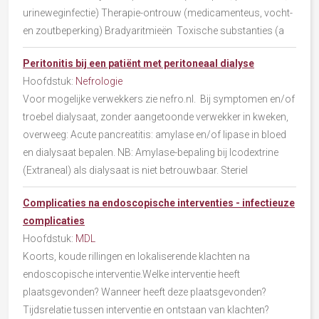
urineweginfectie) Therapie-ontrouw (medicamenteus, vocht-
en zoutbeperking) Bradyaritmieën Toxische substanties (a
Peritonitis bij een patiënt met peritoneaal dialyse
Hoofdstuk:
Nefrologie
Voor mogelijke verwekkers zie nefro.nl. Bij symptomen en/of
troebel dialysaat, zonder aangetoonde verwekker in kweken,
overweeg: Acute pancreatitis: amylase en/of lipase in bloed
en dialysaat bepalen. NB: Amylase-bepaling bij Icodextrine
(Extraneal) als dialysaat is niet betrouwbaar. Steriel
Complicaties na endoscopische interventies - infectieuze
complicaties
Hoofdstuk:
MDL
Koorts, koude rillingen en lokaliserende klachten na
endoscopische interventie.Welke interventie heeft
plaatsgevonden? Wanneer heeft deze plaatsgevonden?
Tijdsrelatie tussen interventie en ontstaan van klachten?